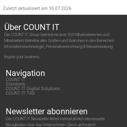
Zuletzt aktualisiert am
30.07.2026
Über COUNT IT
Die COUNT IT Group betreut mit über 200 Mitarbeiterinnen und
Mitarbeitern Betriebe aller Größen und Branchen in den Bereichen
Informationstechnologie, Personalverrechnung & Steuerberatung.
Inspire your business.
Navigation
COUNT IT
Standorte
COUNT IT Digital Solutions
COUNT IT TAX
Newsletter abonnieren
Der COUNT IT Newsletter liefert viermal jährlich interessante
Neuigkeiten über das Unternehmen. Gleich anfordern!