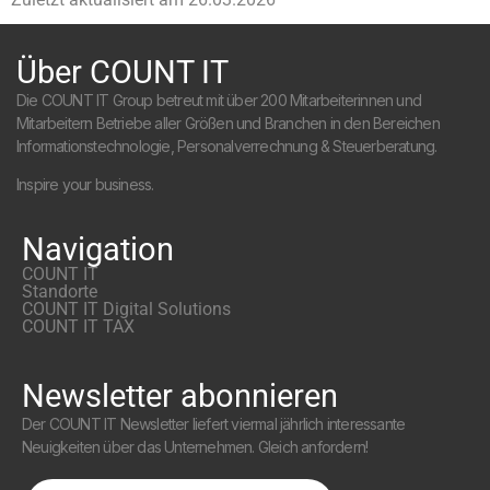
Über COUNT IT
Die COUNT IT Group betreut mit über 200 Mitarbeiterinnen und
Mitarbeitern Betriebe aller Größen und Branchen in den Bereichen
Informationstechnologie, Personalverrechnung & Steuerberatung.
Inspire your business.
Navigation
COUNT IT
Standorte
COUNT IT Digital Solutions
COUNT IT TAX
Newsletter abonnieren
Der COUNT IT Newsletter liefert viermal jährlich interessante
Neuigkeiten über das Unternehmen. Gleich anfordern!