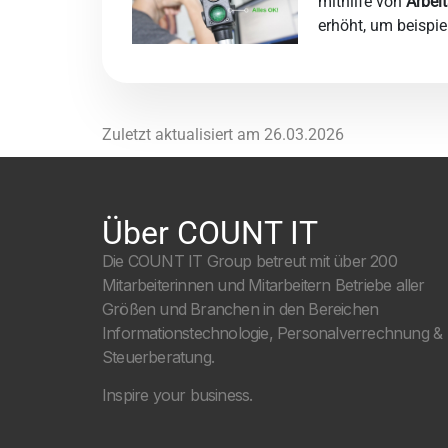
mithilfe von
Arbei
erhöht, um beispie
Zuletzt aktualisiert am
26.03.2026
Über COUNT IT
Die COUNT IT Group betreut mit über 200
Mitarbeiterinnen und Mitarbeitern Betriebe aller
Größen und Branchen in den Bereichen
Informationstechnologie, Personalverrechnung &
Steuerberatung.
Inspire your business.