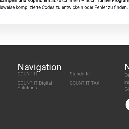
tsampeln und Kopfhörern
abzuschirmen – auch
Tunnel Program
lsweise komplizierte Codes zu entwickeln oder Fehler zu finden.
Navigation
N
COUNT IT
Standorte
De
in
COUNT IT Digital
COUNT IT TAX
Solutions
Gl