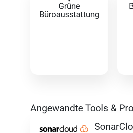
Grüne
B
Büroausstattung
Angewandte Tools & Pr
SonarCl