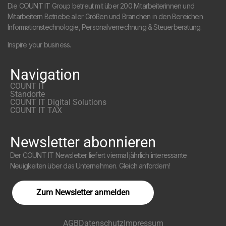
Die COUNT IT Group betreut mit über 200 Mitarbeiterinnen und
Mitarbeitern Betriebe aller Größen und Branchen in den Bereichen
Informationstechnologie, Personalverrechnung & Steuerberatung.
Inspire your business.
Navigation
COUNT IT
Standorte
COUNT IT Digital Solutions
COUNT IT TAX
Newsletter abonnieren
Der COUNT IT Newsletter liefert viermal jährlich interessante
Neuigkeiten über das Unternehmen. Gleich anfordern!
Zum Newsletter anmelden
AGB
Datenschutz
Impressum