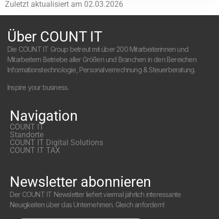
Zuletzt aktualisiert am
02.03.2026
Über COUNT IT
Die COUNT IT Group betreut mit über 200 Mitarbeiterinnen und
Mitarbeitern Betriebe aller Größen und Branchen in den Bereichen
Informationstechnologie, Personalverrechnung & Steuerberatung.
Inspire your business.
Navigation
COUNT IT
Standorte
COUNT IT Digital Solutions
COUNT IT TAX
Newsletter abonnieren
Der COUNT IT Newsletter liefert viermal jährlich interessante
Neuigkeiten über das Unternehmen. Gleich anfordern!