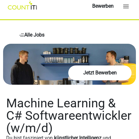
Bewerben
Alle Jobs
Jetzt Bewerben
Machine Learning &
C# Softwareentwickler
(w/m/d)
Du bist fasziniert von
künstlicher Intelligenz
und