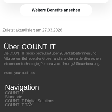
Weitere Benefits ansehen
Zuletzt aktualisiert am
27.03.2026
Über COUNT IT
Die COUNT IT Group betreut mit über 200 Mitarbeiterinnen und
Mitarbeitern Betriebe aller Größen und Branchen in den Bereichen
Informationstechnologie, Personalverrechnung & Steuerberatung.
Inspire your business.
Navigation
COUNT IT
Standorte
COUNT IT Digital Solutions
COUNT IT TAX