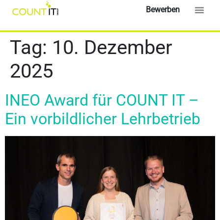
content
Bewerben
Tag:
10. Dezember
2025
INEO Award für COUNT IT –
Ein vorbildlicher Lehrbetrieb