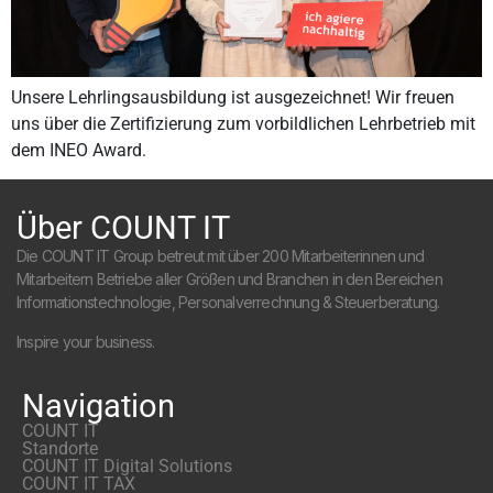
Unsere Lehrlingsausbildung ist ausgezeichnet! Wir freuen
uns über die Zertifizierung zum vorbildlichen Lehrbetrieb mit
dem INEO Award.
Über COUNT IT
Die COUNT IT Group betreut mit über 200 Mitarbeiterinnen und
Mitarbeitern Betriebe aller Größen und Branchen in den Bereichen
Informationstechnologie, Personalverrechnung & Steuerberatung.
Inspire your business.
Navigation
COUNT IT
Standorte
COUNT IT Digital Solutions
COUNT IT TAX