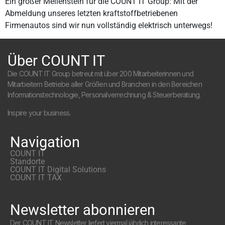
Ein großer Meilenstein für die COUNT IT Group: Mit der
Abmeldung unseres letzten kraftstoffbetriebenen
Firmenautos sind wir nun vollständig elektrisch unterwegs!
Über COUNT IT
Die COUNT IT Group betreut mit über 200 Mitarbeiterinnen und
Mitarbeitern Betriebe aller Größen und Branchen in den Bereichen
Informationstechnologie, Personalverrechnung & Steuerberatung.
Inspire your business.
Navigation
COUNT IT
Standorte
COUNT IT Digital Solutions
COUNT IT TAX
Newsletter abonnieren
Der COUNT IT Newsletter liefert viermal jährlich interessante