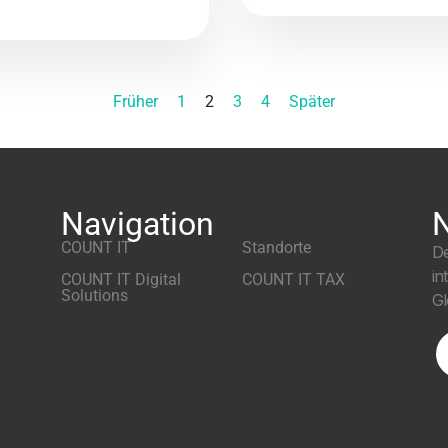
Früher
1
2
3
4
Später
Navigation
N
COUNT IT
Standorte
De
in
COUNT IT Digital
COUNT IT TAX
Solutions
Gl