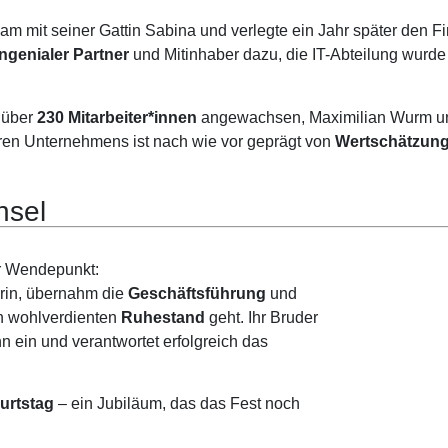
am mit seiner Gattin Sabina und verlegte ein Jahr später den F
ngenialer Partner
und Mitinhaber dazu, die IT-Abteilung wurd
f über
230 Mitarbeiter*innen
angewachsen, Maximilian Wurm und 
ren Unternehmens ist nach wie vor geprägt von
Wertschätzung
hsel
r Wendepunkt:
terin, übernahm die
Geschäftsführung
und
en wohlverdienten
Ruhestand
geht. Ihr Bruder
n ein und verantwortet erfolgreich das
urtstag
– ein Jubiläum, das das Fest noch