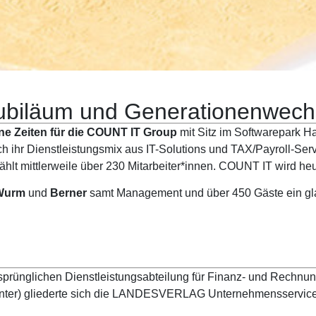
ubiläum und Generationen­wech
ne Zeiten für die COUNT IT Group
mit Sitz im Softwarepark H
 sich ihr Dienstleistungsmix aus IT-Solutions und TAX/Payroll-
ählt mittlerweile über 230 Mitarbeiter*innen. COUNT IT wird h
Wurm
und
Berner
samt Management und über 450 Gäste ein g
ursprünglichen Dienstleistungsabteilung für Finanz- und Rech
r) gliederte sich die LANDESVERLAG Unternehmensservice 